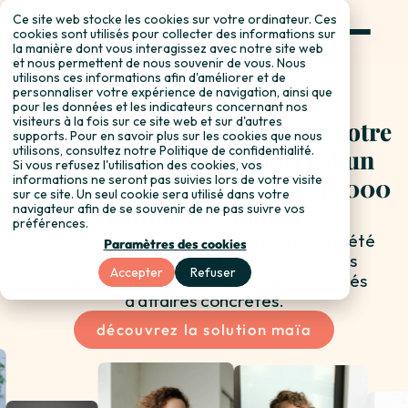
Ce site web stocke les cookies sur votre ordinateur. Ces
s'inscrire
cookies sont utilisés pour collecter des informations sur
la manière dont vous interagissez avec notre site web
et nous permettent de nous souvenir de vous. Nous
utilisons ces informations afin d'améliorer et de
personnaliser votre expérience de navigation, ainsi que
pour les données et les indicateurs concernant nos
visiteurs à la fois sur ce site web et sur d'autres
Maïa vous aide à développer votre
supports. Pour en savoir plus sur les cookies que nous
utilisons, consultez notre Politique de confidentialité.
entreprise grâce à la force d’un
Si vous refusez l'utilisation des cookies, vos
informations ne seront pas suivies lors de votre visite
réseau canadien de plus de 15 000
sur ce site. Un seul cookie sera utilisé dans votre
navigateur afin de se souvenir de ne pas suivre vos
femmes d’affaires
préférences.
Nous connectons les entreprises à propriété
Paramètres des cookies
féminine entre elles et avec les grandes
Accepter
Refuser
organisations pour créer des opportunités
d’affaires concrètes.
découvrez la solution maïa