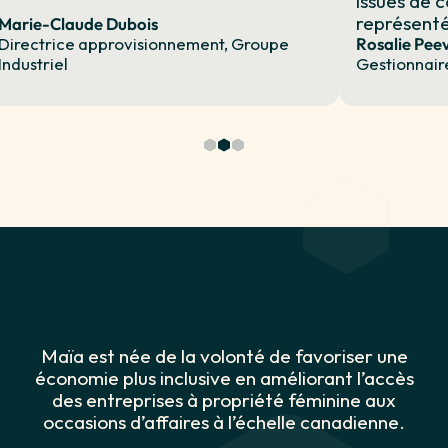
issues de
représenté
Marie-Claude Dubois
Directrice approvisionnement, Groupe
Rosalie Pee
Industriel
Gestionnair
L'écosystème au-delà de la
plateforme
Maïa est née de la volonté de favoriser une
économie plus inclusive en améliorant l’accès
des entreprises à propriété féminine aux
occasions d’affaires à l’échelle canadienne.